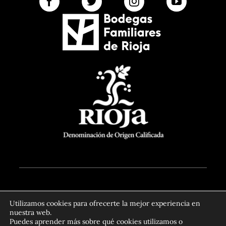
© Bodegas Paco García - 2026
Aviso Legal
Utilizamos cookies para ofrecerte la mejor experiencia en
Política de Privacidad
Términos y
nuestra web.
Condiciones Generales de contratación
Puedes aprender más sobre qué cookies utilizamos o